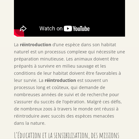
La
réintroduction
d’une espèce dans son habitat
naturel est un processus complexe qui nécessite une
préparation minutieuse. Les animaux doivent être
préparés à survivre en milieu sauvage et les
conditions de leur habitat doivent être favorables à
leur survie. La
réintroduction
est souvent un
processus long et coûteux, qui demande de
nombreuses années de suivi et de recherche pour
s’assurer du succès de l’opération. Malgré ces défis,
de nombreux zoos à travers le monde ont réussi à
réintroduire avec succès des espèces menacées
dans la nature.
L’éducation et la sensibilisation, des missions