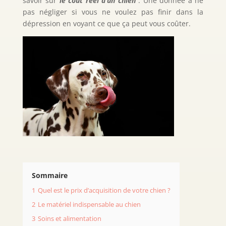
savoir sur
le coût réel d’un chien
. Une donnée à ne
pas négliger si vous ne voulez pas finir dans la
dépression en voyant ce que ça peut vous coûter.
Sommaire
1
Quel est le prix d’acquisition de votre chien ?
2
Le matériel indispensable au chien
3
Soins et alimentation