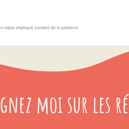
aux repas implique souvent de la patience.
ignez moi sur les ré