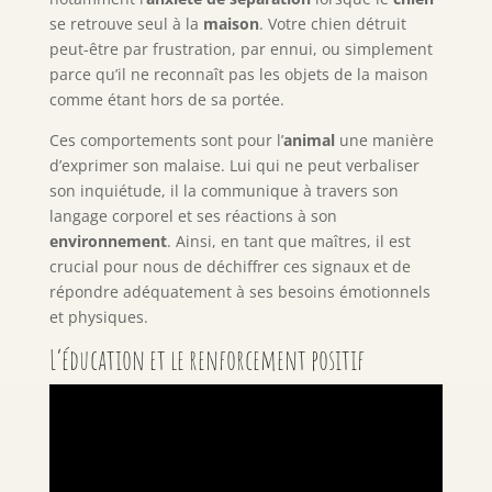
se retrouve seul à la
maison
. Votre chien détruit
peut-être par frustration, par ennui, ou simplement
parce qu’il ne reconnaît pas les objets de la maison
comme étant hors de sa portée.
Ces comportements sont pour l’
animal
une manière
d’exprimer son malaise. Lui qui ne peut verbaliser
son inquiétude, il la communique à travers son
langage corporel et ses réactions à son
environnement
. Ainsi, en tant que maîtres, il est
crucial pour nous de déchiffrer ces signaux et de
répondre adéquatement à ses besoins émotionnels
et physiques.
L’éducation et le renforcement positif