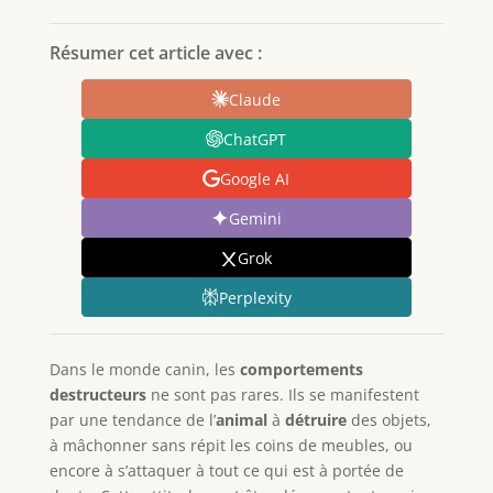
Résumer cet article avec :
Claude
ChatGPT
Google AI
Gemini
Grok
Perplexity
Dans le monde canin, les
comportements
destructeurs
ne sont pas rares. Ils se manifestent
par une tendance de l’
animal
à
détruire
des objets,
à mâchonner sans répit les coins de meubles, ou
encore à s’attaquer à tout ce qui est à portée de