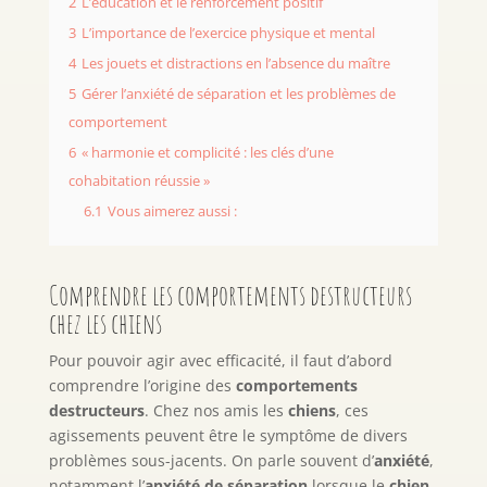
2
L’éducation et le renforcement positif
3
L’importance de l’exercice physique et mental
4
Les jouets et distractions en l’absence du maître
5
Gérer l’anxiété de séparation et les problèmes de
comportement
6
« harmonie et complicité : les clés d’une
cohabitation réussie »
6.1
Vous aimerez aussi :
Comprendre les comportements destructeurs
chez les chiens
Pour pouvoir agir avec efficacité, il faut d’abord
comprendre l’origine des
comportements
destructeurs
. Chez nos amis les
chiens
, ces
agissements peuvent être le symptôme de divers
problèmes sous-jacents. On parle souvent d’
anxiété
,
notamment l’
anxiété de séparation
lorsque le
chien