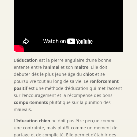
L’
éducation
est la pierre angulaire d’une bonne
entente entre l’
animal
et son
maître
. Elle doit
débuter dès le plus jeune âge du
chiot
et se
poursuivre tout au long de sa vie. Le
renforcement
positif
est une méthode d’éducation qui met l’accent
sur l’encouragement et la récompense des bons
comportements
plutôt que sur la punition des
mauvais.
L’
éducation chien
ne doit pas être perçue comme
une contrainte, mais plutôt comme un moment de
partage et de complicité. Elle permet d’établir des