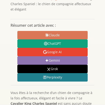
Charles Spaniel : le chien de compagnie affectueux
et élégant
Résumer cet article avec :
Claude
ChatGPT
Google AI
Gemini
Grok
Perplexity
Vous êtes à la recherche d’un chien de compagnie à
la fois affectueux, élégant et facile à vivre ? Le
Cavalier King Charles Spaniel
est sans aucun doute